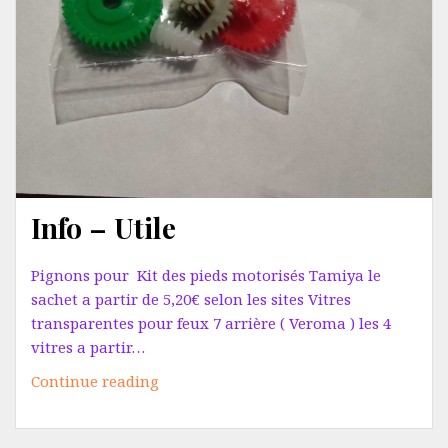
Info – Utile
Pignons pour Kit des pieds motorisés Tamiya le
sachet a partir de 5,20€ selon les sites Vitres
transparentes pour feux 7 arrière ( Veroma ) les 4
vitres a partir…
Info
Continue reading
–
Utile