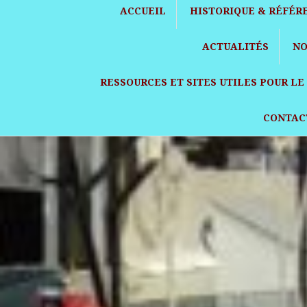
ACCUEIL
HISTORIQUE & RÉFÉR
ACTUALITÉS
NO
RESSOURCES ET SITES UTILES POUR L
CONTAC