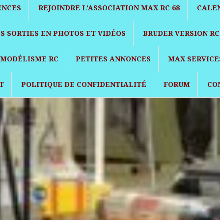
ENCES
REJOINDRE L’ASSOCIATION MAX RC 68
CALEN
S SORTIES EN PHOTOS ET VIDÉOS
BRUDER VERSION RC
E MODÉLISME RC
PETITES ANNONCES
MAX SERVICE
T
POLITIQUE DE CONFIDENTIALITÉ
FORUM
CO